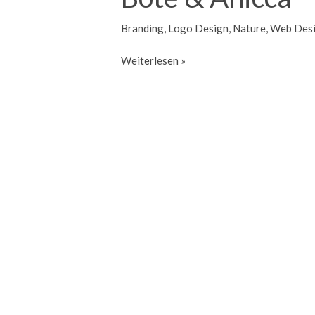
Branding
,
Logo Design
,
Nature
,
Web Des
Bote
Weiterlesen »
&
Anicca