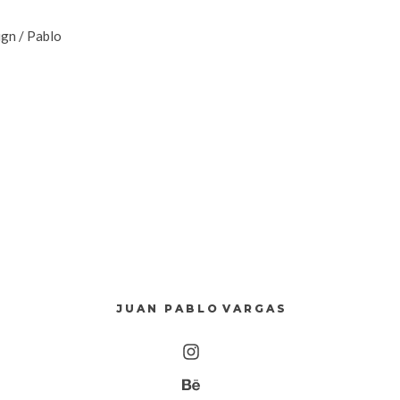
ign
/
Pablo
J U A N P A B L O V A R G A S