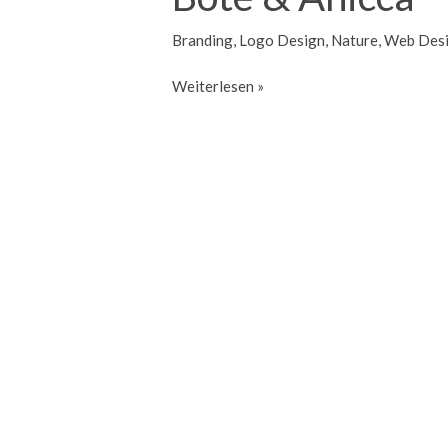
Branding
,
Logo Design
,
Nature
,
Web Des
Bote
Weiterlesen »
&
Anicca